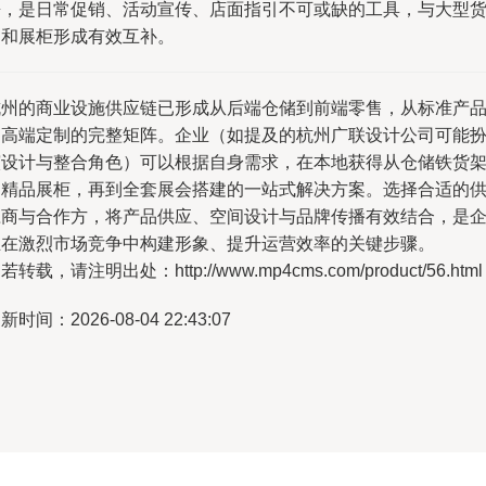
携，是日常促销、活动宣传、店面指引不可或缺的工具，与大型
架和展柜形成有效互补。
杭州的商业设施供应链已形成从后端仓储到前端零售，从标准产
到高端定制的完整矩阵。企业（如提及的杭州广联设计公司可能
演设计与整合角色）可以根据自身需求，在本地获得从仓储铁货
到精品展柜，再到全套展会搭建的一站式解决方案。选择合适的
应商与合作方，将产品供应、空间设计与品牌传播有效结合，是
业在激烈市场竞争中构建形象、提升运营效率的关键步骤。
若转载，请注明出处：http://www.mp4cms.com/product/56.html
新时间：2026-08-04 22:43:07